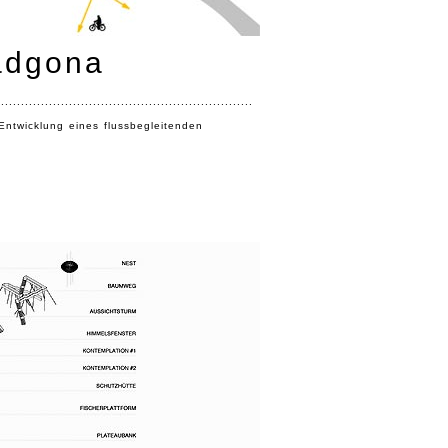
adgona
................................................................
Entwicklung eines flussbegleitenden