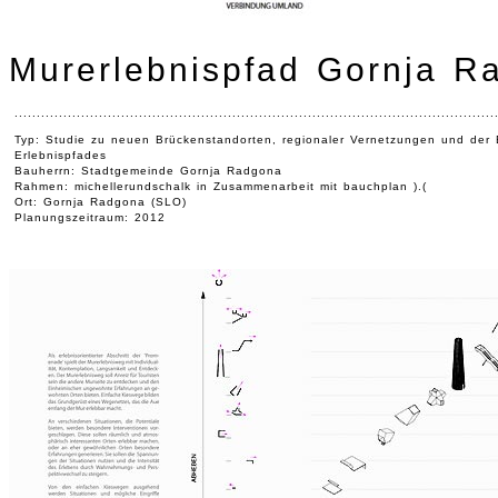
Murerlebnispfad Gornja R
............................................................................................................
Typ: Studie zu neuen Brückenstandorten, regionaler Vernetzungen und der 
Erlebnispfades
Bauherrn: Stadtgemeinde Gornja Radgona
Rahmen: michellerundschalk in Zusammenarbeit mit bauchplan ).(
Ort: Gornja Radgona (SLO)
Planungszeitraum: 2012